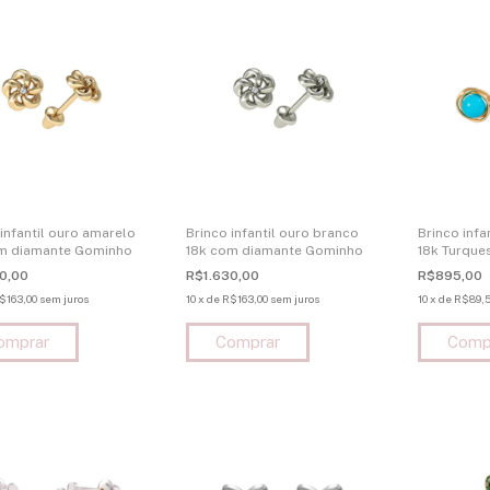
 infantil ouro amarelo
Brinco infantil ouro branco
Brinco infa
m diamante Gominho
18k com diamante Gominho
18k Turque
0,00
R$1.630,00
R$895,00
$163,00
sem juros
10
x
de
R$163,00
sem juros
10
x
de
R$89,5