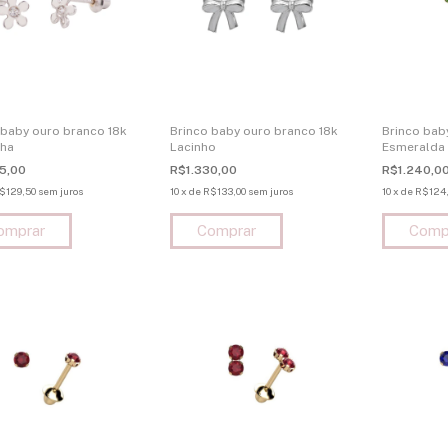
 baby ouro branco 18k
Brinco baby ouro branco 18k
Brinco bab
nha
Lacinho
Esmeralda
5,00
R$1.330,00
R$1.240,0
$129,50
sem juros
10
x
de
R$133,00
sem juros
10
x
de
R$124,