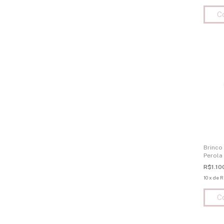
Brinco
Perola
R$1.10
10
x
de
R