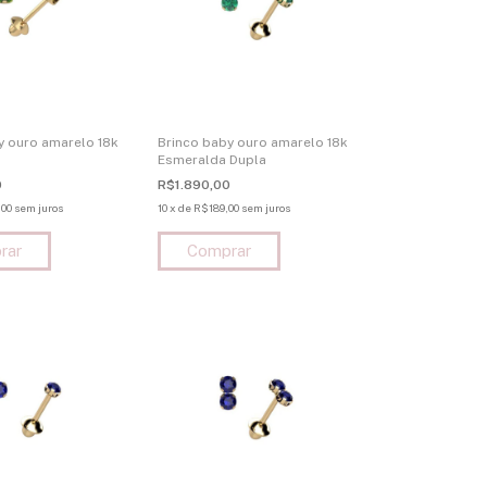
y ouro amarelo 18k
Brinco baby ouro amarelo 18k
Esmeralda Dupla
0
R$1.890,00
00
sem juros
10
x
de
R$189,00
sem juros