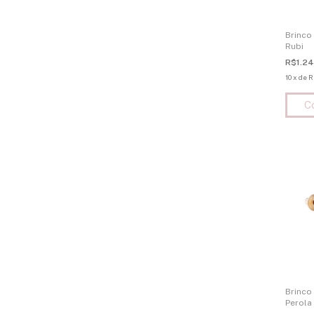
Brinco
Rubi
R$1.24
10
x
de
R
Brinco
Perola