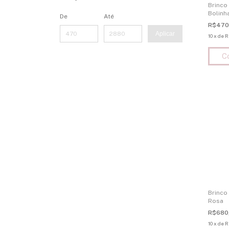
Brinco
Bolinh
De
Até
R$470
Aplicar
10
x
de
R
Brinco
Rosa
R$680
10
x
de
R