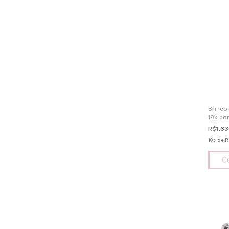
Brinco
18k co
R$1.63
10
x
de
R