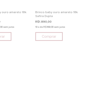
y ouro amarelo 18k
Brinco baby ouro amarelo 18k
Safira Dupla
0
R$1.890,00
00
sem juros
10
x
de
R$189,00
sem juros