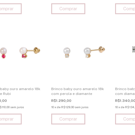
 baby ouro amarelo 18k
Brinco baby ouro amarelo 18k
Brinco bab
 e Rubi
com perola e diamante
com diama
0,00
R$1.290,00
R$1.340,0
$110,00
sem juros
10
x
de
R$129,00
sem juros
10
x
de
R$134,