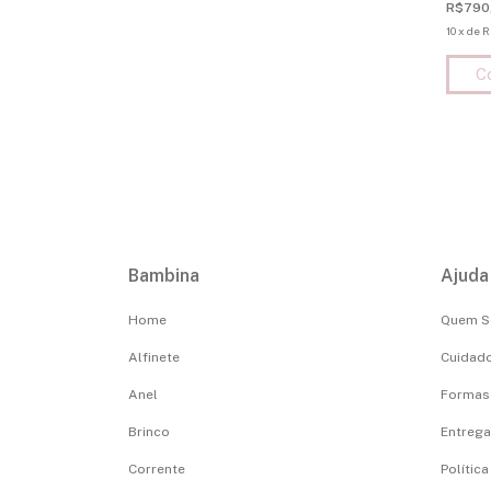
R$790
10
x
de
R
Bambina
Ajuda
Home
Quem 
Alfinete
Cuidado
Anel
Formas
Brinco
Entrega,
Corrente
Polític