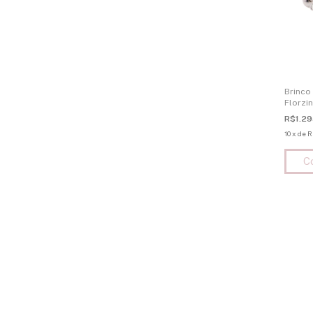
Brinco
Florzi
R$1.29
10
x
de
R