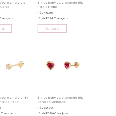
y ouro amarelo e
Brinco baby ouro amarelo 18k
 Coroa
Perola Ninho
R$740,00
0
sem juros
10
x
de
R$74,00
sem juros
y ouro amarelo 18k
Brinco baby ouro amarelo 18k
te Solitario
Coracao Vermelho
0
R$760,00
,00
sem juros
10
x
de
R$76,00
sem juros