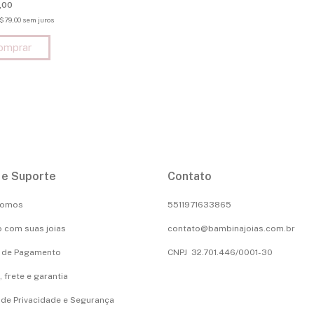
,00
$79,00
sem juros
 e Suporte
Contato
Somos
5511971633865
 com suas joias
contato@bambinajoias.com.br
 de Pagamento
CNPJ 32.701.446/0001-30
 frete e garantia
a de Privacidade e Segurança