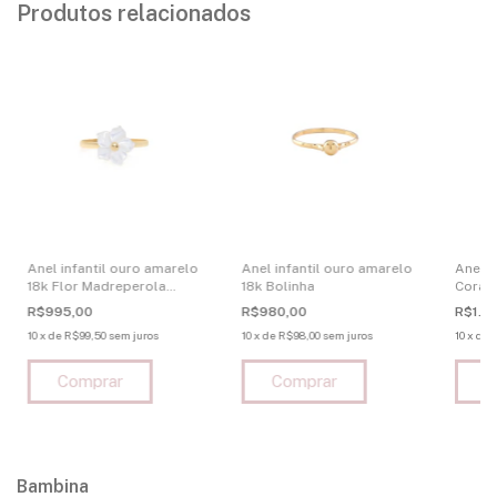
Produtos relacionados
Anel infantil ouro amarelo
Anel infantil ouro amarelo
Anel o
18k Flor Madreperola
18k Bolinha
Corac
Branca
R$995,00
R$980,00
R$1.5
10
x
de
R$99,50
sem juros
10
x
de
R$98,00
sem juros
10
x
de
Bambina