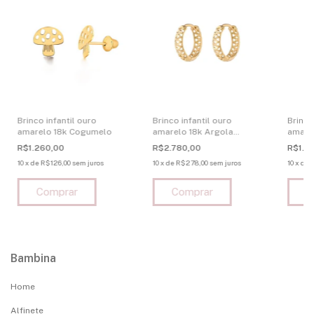
Brinco infantil ouro
Brinco infantil ouro
Brinco
amarelo 18k Cogumelo
amarelo 18k Argola
amare
Vazada
Coraca
R$1.260,00
R$2.780,00
R$1.9
10
x
de
R$126,00
sem juros
10
x
de
R$278,00
sem juros
10
x
de
Bambina
Home
Alfinete