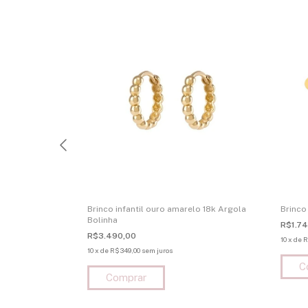
lo 18k
Brinco infantil ouro amarelo 18k Argola
Brinco
Bolinha
R$1.7
R$3.490,00
10
x
de
R
10
x
de
R$349,00
sem juros