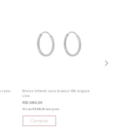
o rose
Brinco infantil ouro branco 18k Argola
Brinco infantil
Lisa
do Mar
R$1.080,00
R$995,00
10
x
de
R$108,00
sem juros
10
x
de
R$99,50
sem