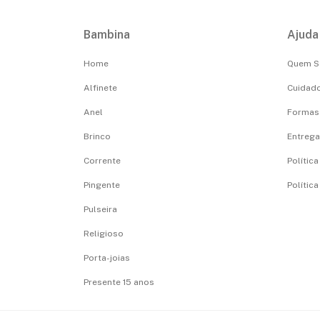
Bambina
Ajuda
Home
Quem 
Alfinete
Cuidado
Anel
Formas
Brinco
Entrega,
Corrente
Polític
Pingente
Polític
Pulseira
Religioso
Porta-joias
Presente 15 anos