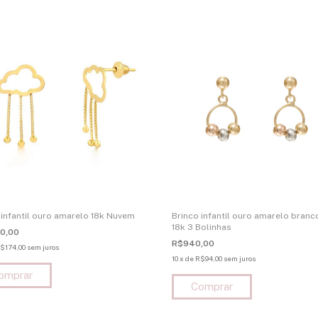
 infantil ouro amarelo 18k Nuvem
Brinco infantil ouro amarelo branc
18k 3 Bolinhas
40,00
R$940,00
$174,00
sem juros
10
x
de
R$94,00
sem juros