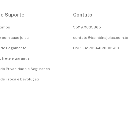
 e Suporte
Contato
Somos
5511971633865
 com suas joias
contato@bambinajoias.com.br
 de Pagamento
CNPJ 32.701.446/0001-30
 frete e garantia
a de Privacidade e Segurança
a de Troca e Devolução