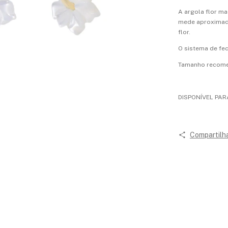
A argola flor m
mede aproximada
flor.
O sistema de fec
Tamanho recomen
DISPONÍVEL PAR
Compartilh