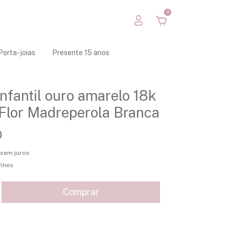
0
Porta-joias
Presente 15 anos
infantil ouro amarelo 18k
Flor Madreperola Branca
0
sem juros
alhes