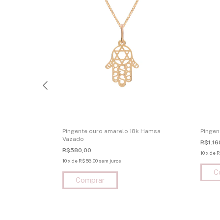
arelo 18k Fada
Pingente ouro amarelo 18k Hamsa
Pingen
Vazado
R$1.16
R$580,00
10
x
de
R
10
x
de
R$58,00
sem juros