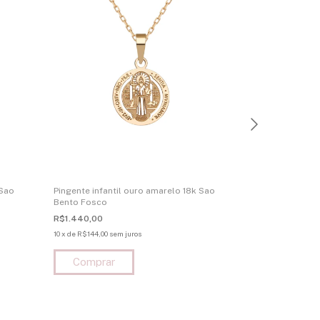
 Sao
Pingente infantil ouro amarelo 18k Sao
Pingente ouro 
Bento Fosco
Milagrosa de N
R$1.440,00
R$1.940,00
10
x
de
R$144,00
sem juros
10
x
de
R$194,00
sem