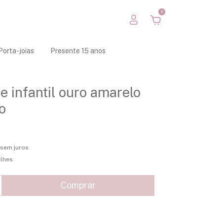
0
Porta-joias
Presente 15 anos
e infantil ouro amarelo
o
sem juros
alhes