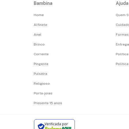
Bambina
Ajuda
Home
Quem 
Alfinete
Cuidado
Anel
Formas
Brinco
Entrega,
Corrente
Polític
Pingente
Polític
Pulseira
Religioso
Porta-joias
Presente 15 anos
Verificada por