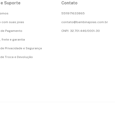
 e Suporte
Contato
Somos
5511971633865
 com suas joias
contato@bambinajoias.com.br
 de Pagamento
CNPJ 32.701.446/0001-30
 frete e garantia
a de Privacidade e Segurança
a de Troca e Devolução