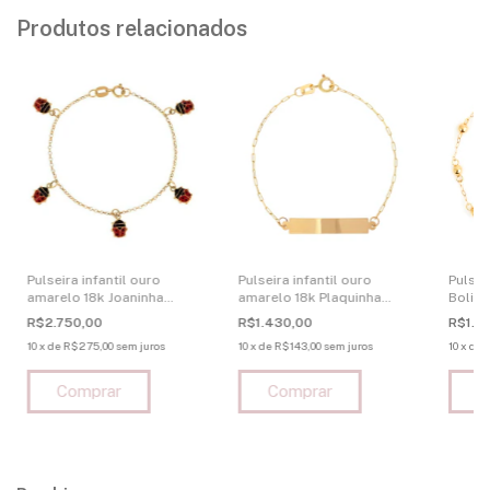
Produtos relacionados
Pulseira infantil ouro
Pulseira infantil ouro
Pulsei
amarelo 18k Joaninha
amarelo 18k Plaquinha
Bolinh
Esmaltada
Personalizada
R$2.750,00
R$1.430,00
R$1.4
10
x
de
R$275,00
sem juros
10
x
de
R$143,00
sem juros
10
x
de