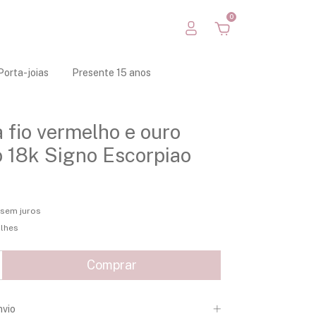
0
Porta-joias
Presente 15 anos
a fio vermelho e ouro
 18k Signo Escorpiao
sem juros
alhes
nvio