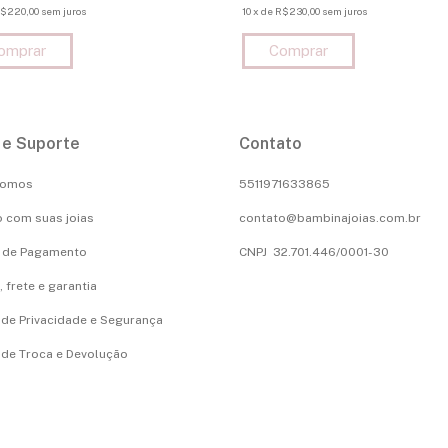
$220,00
sem juros
10
x
de
R$230,00
sem juros
 e Suporte
Contato
Somos
5511971633865
 com suas joias
contato@bambinajoias.com.br
 de Pagamento
CNPJ 32.701.446/0001-30
 frete e garantia
a de Privacidade e Segurança
a de Troca e Devolução