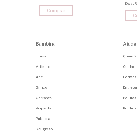
10
x
de
R
Bambina
Ajuda
Home
Quem 
Alfinete
Cuidado
Anel
Formas
Brinco
Entrega,
Corrente
Polític
Pingente
Polític
Pulseira
Religioso