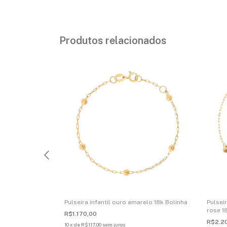
Produtos relacionados
relo 18k Olho
Pulseira infantil ouro amarelo 18k Bolinha
Pulsei
rose 1
R$1.170,00
R$2.2
10
x
de
R$117,00
sem juros