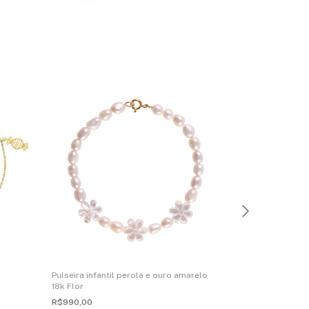
Pulseira infant
Pulseira infantil perola e ouro amarelo
perola
18k Flor
R$1.330,00
R$990,00