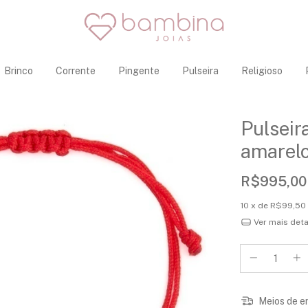
Brinco
Corrente
Pingente
Pulseira
Religioso
Pulseir
amarelo
R$995,00
10
x de
R$99,50
Ver mais det
Meios de e