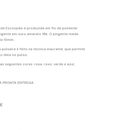
 de Escorpião é produzida em fio de poliéster
ingente em ouro amarelo 18k. O pingente mede
te 10mm.
pulseira é feito na técnica macramê, que permite
o dela no pulso.
 seguintes cores: rosa, roxo, verde e azul.
A PRONTA ENTREGA.
ar