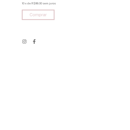
10
x
de
R$133,00
se
10
x
de
R$99,00
sem juros