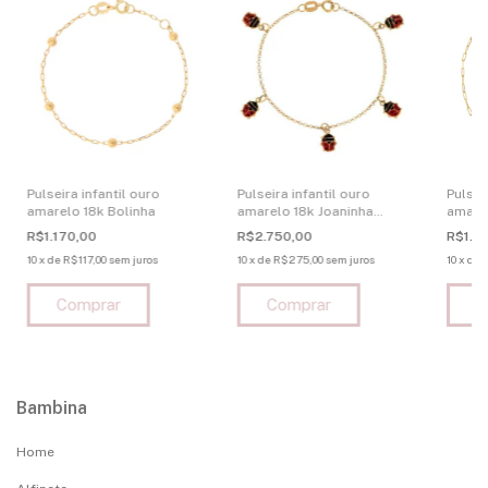
Pulseira infantil ouro
Pulseira infantil ouro
Pulsei
amarelo 18k Bolinha
amarelo 18k Joaninha
amarel
Esmaltada
Perso
R$1.170,00
R$2.750,00
R$1.4
10
x
de
R$117,00
sem juros
10
x
de
R$275,00
sem juros
10
x
de
Bambina
Home